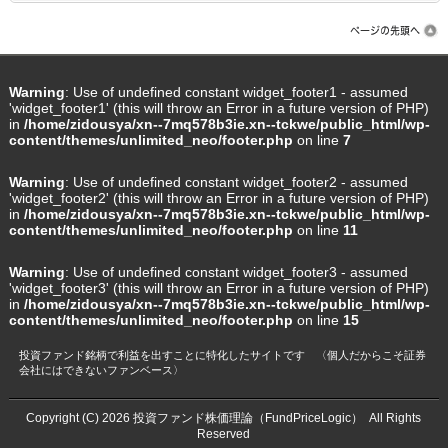
Warning
: Use of undefined constant widget_footer1 - assumed
'widget_footer1' (this will throw an Error in a future version of PHP)
in
/home/zidousya/xn--7mq578b3ie.xn--tckwe/public_html/wp-
content/themes/unlimited_neo/footer.php
on line
7
Warning
: Use of undefined constant widget_footer2 - assumed
'widget_footer2' (this will throw an Error in a future version of PHP)
in
/home/zidousya/xn--7mq578b3ie.xn--tckwe/public_html/wp-
content/themes/unlimited_neo/footer.php
on line
11
Warning
: Use of undefined constant widget_footer3 - assumed
'widget_footer3' (this will throw an Error in a future version of PHP)
in
/home/zidousya/xn--7mq578b3ie.xn--tckwe/public_html/wp-
content/themes/unlimited_neo/footer.php
on line
15
投資ファンド銘柄で利益を出すことに特化したサイトです 〈個人だからこそ証券
会社にはできないファンベース〉
Copyright (C) 2026
投資ファンド株価理論（FundPriceLogic）
All Rights
Reserved