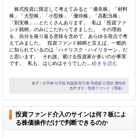
株式投資に限定して考えてみると「優良株」「材料
株」「大型株」「小型株」「優待株」「高配当株」
「割安株」…とたくさんあります。 私は「投資ファ
ンド銘柄」のみにこだわってきました。 その理由
を、自分を振り返る意味を含めて、あらゆる視点で考
えてみました。 投資ファンド銘柄と言えば、一般的
に知られているのは「ハイリスク・ハイリターン」だ
と思います。 それ故、避ける投資家が多いのが事実
です。 私も、はじめはそうでした...
続きを読む
タグ：
仕手株
仕手筋
利益面
取引面
実績面
心理的
適性的
カテゴリ：
投資ファンド（理論）
投資ファンド介入のサインは何？板によ
る株価操作だけで判断できるのか