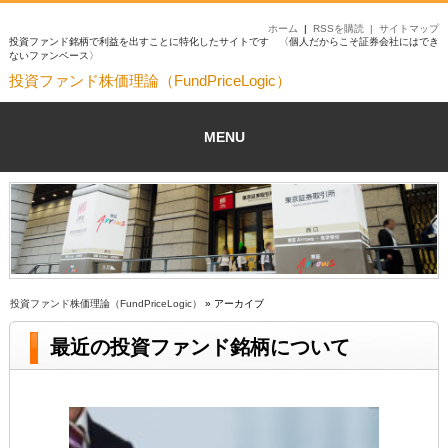
ホーム
|
RSSを購読 |
サイトマップ
投資ファンド銘柄で利益を出すことに特化したサイトです 〈個人だからこそ証券会社にはでき
ないファンベース〉
投資ファンド株価理論（FundPriceLogic）
MENU
投資ファンド株価理論（FundPriceLogic）
» アーカイブ
最近の投資ファンド銘柄について