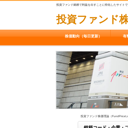
投資ファンド銘柄で利益を出すことに特化したサイトで
投資ファンド株価理
株価動向（毎日更新）
有
投資ファンド株価理論（FundPriceLo
銘柄コード・企業・