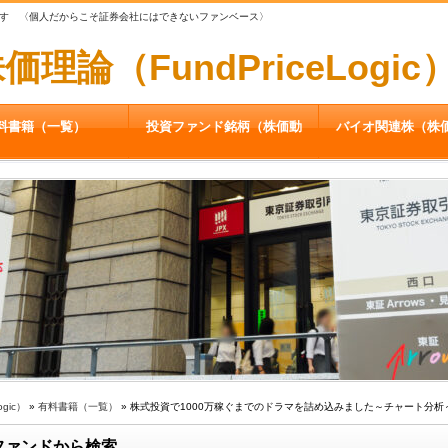
す 〈個人だからこそ証券会社にはできないファンベース〉
論（FundPriceLogic
料書籍（一覧）
投資ファンド銘柄（株価動
バイオ関連株（株
向）
gic）
»
有料書籍（一覧）
» 株式投資で1000万稼ぐまでのドラマを詰め込みました～チャート分析
ファンドから検索