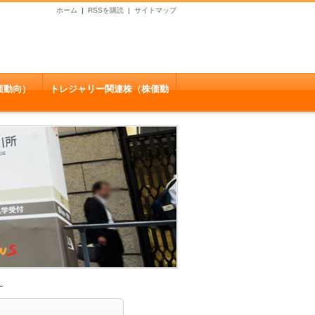
ホーム
|
RSSを購読 |
サイトマップ
）
価動向）
トレジャリー関連株（株価動
向）
～