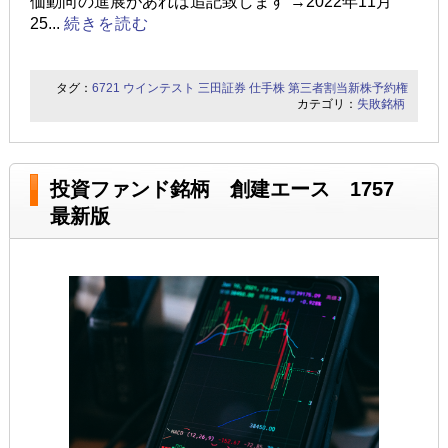
価動向の進展があれば追記致します →2022年11月
25...
続きを読む
タグ：
6721
ウインテスト
三田証券
仕手株
第三者割当新株予約権
カテゴリ：
失敗銘柄
投資ファンド銘柄 創建エース 1757
最新版