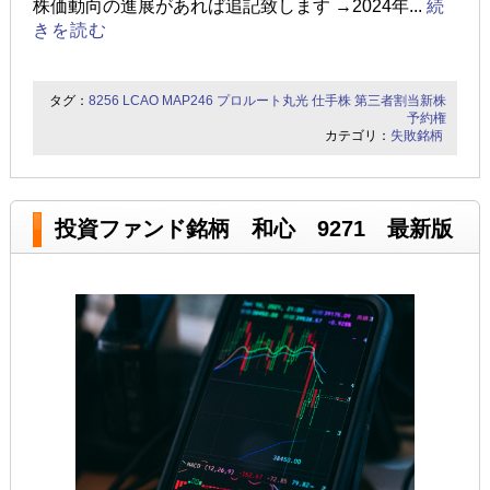
株価動向の進展があれば追記致します →2024年...
続
きを読む
タグ：
8256
LCAO
MAP246
プロルート丸光
仕手株
第三者割当新株
予約権
カテゴリ：
失敗銘柄
投資ファンド銘柄 和心 9271 最新版