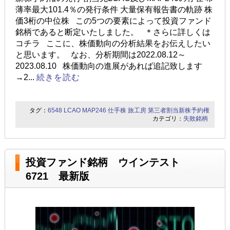
薄率最大101.4％の発行条件 大量保有報告書の軌跡 株
価3桁の中位株 この5つの要素によって投資ファンド
銘柄であると断定いたしました。 ＊さらに詳しくは
コチラ ここに、株価動向の分析結果をお伝えしたい
と思います。 なお、分析期間は2022.08.12～
2023.08.10 株価動向の進展があれば追記致します
→2...
続きを読む
タグ：
6548
LCAO
MAP246
仕手株
旅工房
第三者割当新株予約権
カテゴリ：
失敗銘柄
投資ファンド銘柄 ウインテスト
6721 最新版