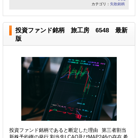
カテゴリ：
失敗銘柄
投資ファンド銘柄 旅工房 6548 最新
版
投資ファンド銘柄であると断定した理由 第三者割当
新株予約権の発行 割当先LCAO及びMAP246の存在 希