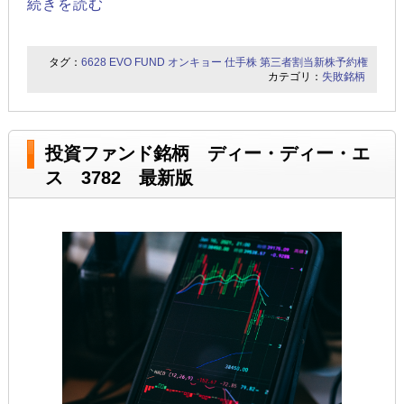
続きを読む
タグ：
6628
EVO FUND
オンキョー
仕手株
第三者割当新株予約権
カテゴリ：
失敗銘柄
投資ファンド銘柄 ディー・ディー・エ
ス 3782 最新版