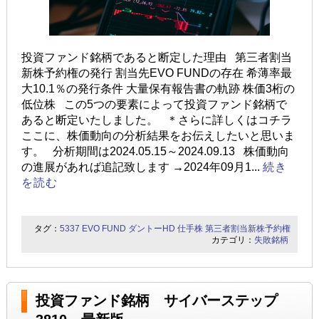
投資ファンド銘柄であると断定した理由 第三者割当
新株予約権の発行 割当先EVO FUNDの存在 希薄率最
大10.1％の発行条件 大量保有報告書の軌跡 株価3桁の
低位株 この5つの要素によって投資ファンド銘柄で
あると断定いたしました。 ＊さらに詳しくはコチラ
ここに、株価動向の分析結果をお伝えしたいと思いま
す。 分析期間は2024.05.15～2024.09.13 株価動向
の進展があれば追記致します →2024年09月1...
続き
を読む
タグ：
5337
EVO FUND
ダントーHD
仕手株
第三者割当新株予約権
カテゴリ：
失敗銘柄
投資ファンド銘柄 サイバーステップ