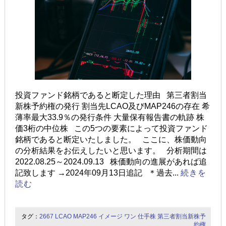
投資ファンド銘柄であると断定した理由 第三者割当
新株予約権の発行 割当先LCAO及びMAP246の存在 希
薄率最大33.9％の発行条件 大量保有報告書の軌跡 株
価3桁の中位株 この5つの要素によって投資ファンド
銘柄であると断定いたしました。 ここに、株価動向
の分析結果をお伝えしたいと思います。 分析期間は
2022.08.25～2024.09.13 株価動向の進展があれば追
記致します →2024年09月13日追記 ＊過去...
続きを
読む
タグ：
2667
LCAO
MAP246
イメージ ワン
仕手株
第三者割当新株予
約権