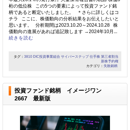
桁の低位株 この5つの要素によって投資ファンド銘
柄であると断定いたしました。 ＊さらに詳しくはコ
チラ ここに、株価動向の分析結果をお伝えしたいと
思います。 分析期間は2023.10.20～2024.10.28 株
価動向の進展があれば追記致します →2024年10月...
続きを読む
タグ：
3810
DIC投資事業組合
サイバーステップ
仕手株
第三者割当
新株予約権
カテゴリ：
失敗銘柄
投資ファンド銘柄 イメージワン
2667 最新版