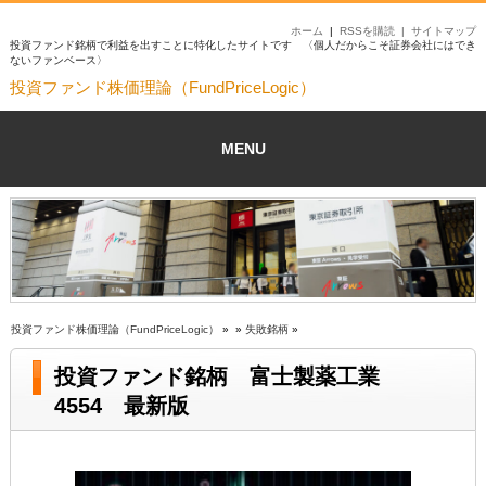
ホーム
|
RSSを購読 |
サイトマップ
投資ファンド銘柄で利益を出すことに特化したサイトです 〈個人だからこそ証券会社にはでき
ないファンベース〉
投資ファンド株価理論（FundPriceLogic）
MENU
投資ファンド株価理論（FundPriceLogic）
» »
失敗銘柄
»
投資ファンド銘柄 富士製薬工業
4554 最新版