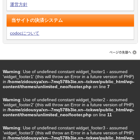
運営方針
当サイトの決済システム
codocについて
Warning
: Use of undefined constant widget_footer1 - assumed
'widget_footer1' (this will throw an Error in a future version of PHP)
in
/home/zidousya/xn--7mq578b3ie.xn--tckwe/public_html/wp-
content/themes/unlimited_neo/footer.php
on line
7
Warning
: Use of undefined constant widget_footer2 - assumed
'widget_footer2' (this will throw an Error in a future version of PHP)
in
/home/zidousya/xn--7mq578b3ie.xn--tckwe/public_html/wp-
content/themes/unlimited_neo/footer.php
on line
11
Warning
: Use of undefined constant widget_footer3 - assumed
'widget_footer3' (this will throw an Error in a future version of PHP)
in
/home/zidousya/xn--7mq578b3ie.xn--tckwe/public_html/wp-