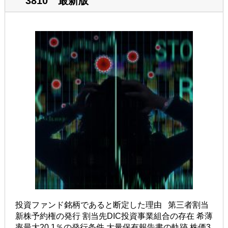
3810 最新版
投資ファンド銘柄であると断定した理由 第三者割当
新株予約権の発行 割当先DIC投資事業組合の存在 希薄
率最大20.1％の発行条件 大量保有報告書の軌跡 株価3