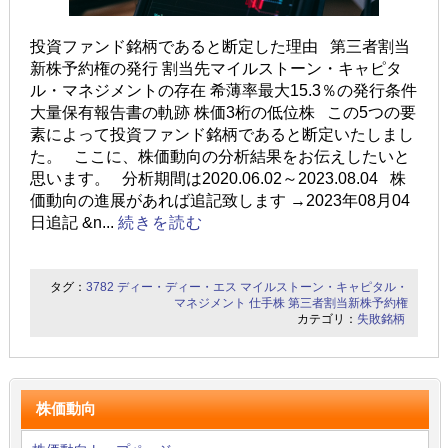
投資ファンド銘柄であると断定した理由 第三者割当
新株予約権の発行 割当先マイルストーン・キャピタ
ル・マネジメントの存在 希薄率最大15.3％の発行条件
大量保有報告書の軌跡 株価3桁の低位株 この5つの要
素によって投資ファンド銘柄であると断定いたしまし
た。 ここに、株価動向の分析結果をお伝えしたいと
思います。 分析期間は2020.06.02～2023.08.04 株
価動向の進展があれば追記致します →2023年08月04
日追記 &n...
続きを読む
タグ：
3782
ディー・ディー・エス
マイルストーン・キャピタル・
マネジメント
仕手株
第三者割当新株予約権
カテゴリ：
失敗銘柄
株価動向