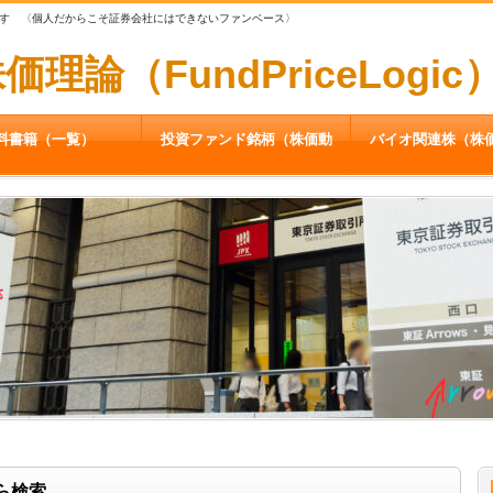
す 〈個人だからこそ証券会社にはできないファンベース〉
論（FundPriceLogic
料書籍（一覧）
投資ファンド銘柄（株価動
バイオ関連株（株
向）
ら検索