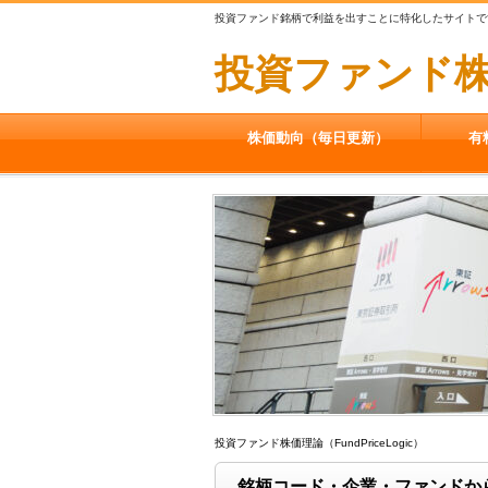
投資ファンド銘柄で利益を出すことに特化したサイトで
投資ファンド株価理
株価動向（毎日更新）
有
投資ファンド株価理論（FundPriceLogic）
銘柄コード・企業・ファンドか