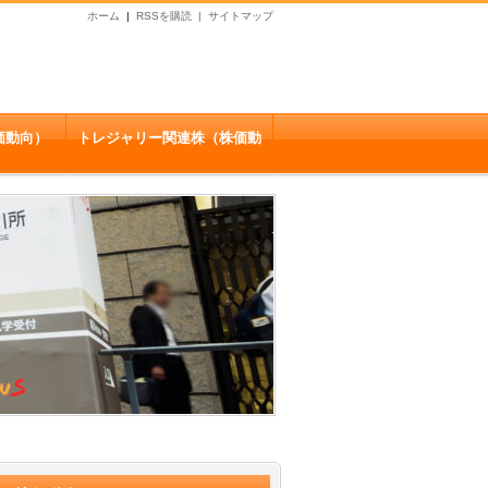
ホーム
|
RSSを購読 |
サイトマップ
）
価動向）
トレジャリー関連株（株価動
向）